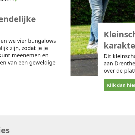
endelijke
Kleinsc
ben we vier bungalows
karakte
ijk zijn, zodat je je
r kunt meenemen en
Dit kleinsch
en van een geweldige
aan Drenthe
over de plat
Klik dan hie
ies