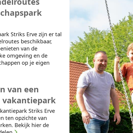
ndelroutes
schapspark
k Striks Erve zijn er tal
elroutes beschikbaar,
genieten van de
jke omgeving en de
happen op je eigen
n van een
g vakantiepark
kantiepark Striks Erve
en ten opzichte van
rken. Bekijk hier de
delen.