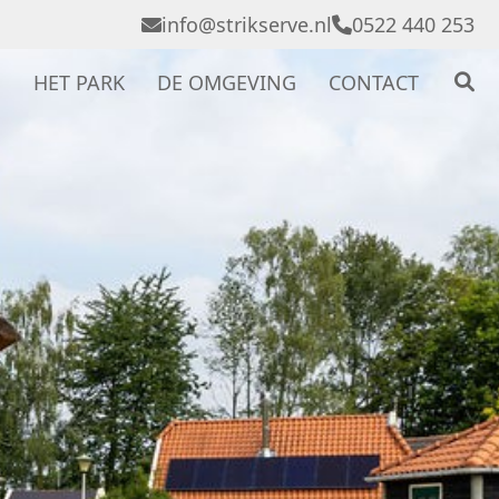
info
@
strikserve.nl
0522 440 253
S
HET PARK
DE OMGEVING
CONTACT