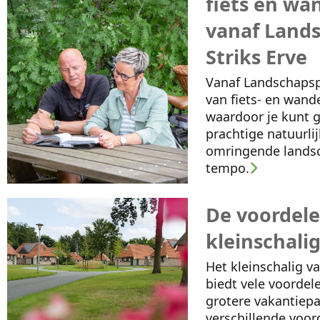
fiets en wa
vanaf Land
Striks Erve
Vanaf Landschapspar
van fiets- en wand
waardoor je kunt 
prachtige natuurli
omringende landsc
tempo.
De voordele
kleinschali
Het kleinschalig va
biedt vele voordel
grotere vakantiepa
verschillende voor