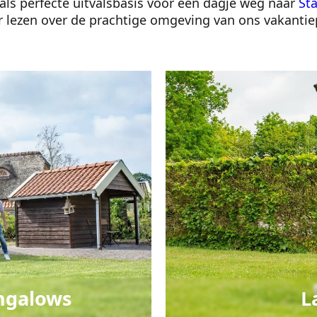
 als perfecte uitvalsbasis voor een dagje weg naar
St
 lezen over de prachtige omgeving van ons vakantiep
ngalows
L