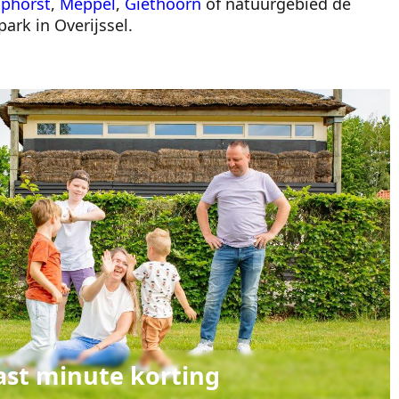
aphorst
,
Meppel
,
Giethoorn
of natuurgebied de
ark in Overijssel.
ast minute korting