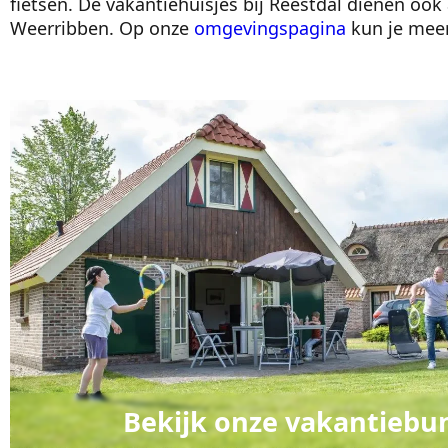
fietsen. De vakantiehuisjes bij Reestdal dienen ook
Weerribben. Op onze
omgevingspagina
kun je meer
Bekijk onze vakantiebu