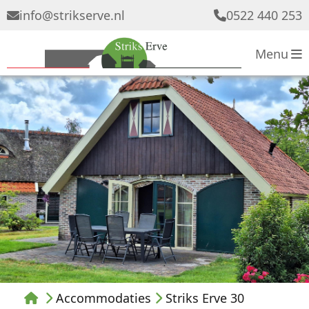
info
@
strikserve.nl
0522 440 253
Menu
Accommodaties
Striks Erve 30